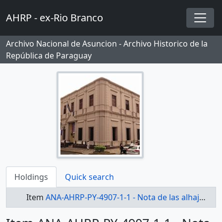
Skip to main content
AHRP - ex-Rio Branco
Togg
Archivo Nacional de Asuncion - Archivo Historico de la
República de Paraguay
Holdings
Quick search
Item
ANA-AHRP-PY-4907-1-1 - Nota de las alhajas pertenecientes a la Señorita Francisca Ariga y también su fondo en billetes.